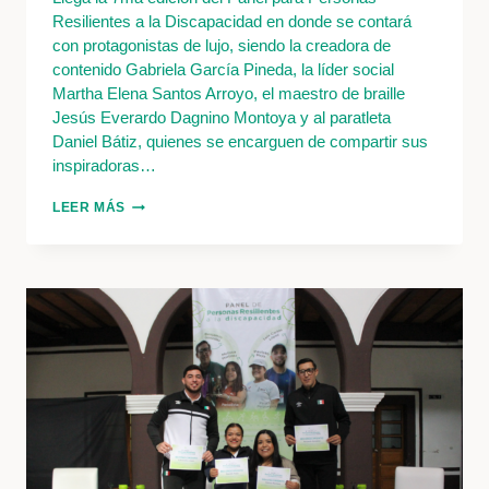
Resilientes a la Discapacidad en donde se contará
con protagonistas de lujo, siendo la creadora de
contenido Gabriela García Pineda, la líder social
Martha Elena Santos Arroyo, el maestro de braille
Jesús Everardo Dagnino Montoya y al paratleta
Daniel Bátiz, quienes se encarguen de compartir sus
inspiradoras…
ESTRELLA
LEER MÁS
GUÍA
TE
INVITA
A
SU
GRAN
PANEL
DE
PERSONAS
QUE
HAN
SUPERADO
UNA
DISCAPACIDAD