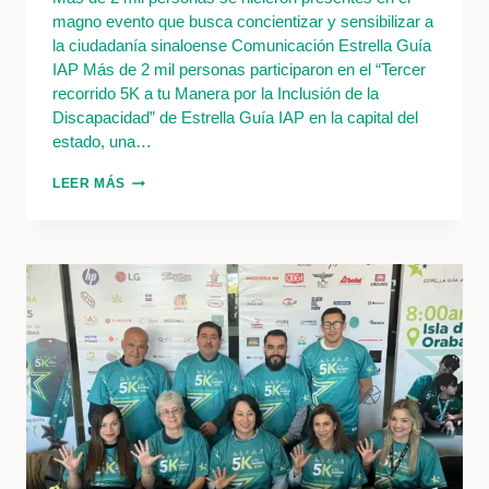
magno evento que busca concientizar y sensibilizar a
la ciudadanía sinaloense Comunicación Estrella Guía
IAP Más de 2 mil personas participaron en el “Tercer
recorrido 5K a tu Manera por la Inclusión de la
Discapacidad” de Estrella Guía IAP en la capital del
estado, una…
UN
LEER MÁS
ÉXITO
EL
“TERCER
RECORRIDO
5K
A
TU
MANERA
POR
LA
INCLUSIÓN
DE
LA
DISCAPACIDAD”
DE