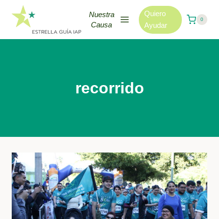
Skip
Quiero
Nuestra
to
0
Causa
Ayudar
content
recorrido